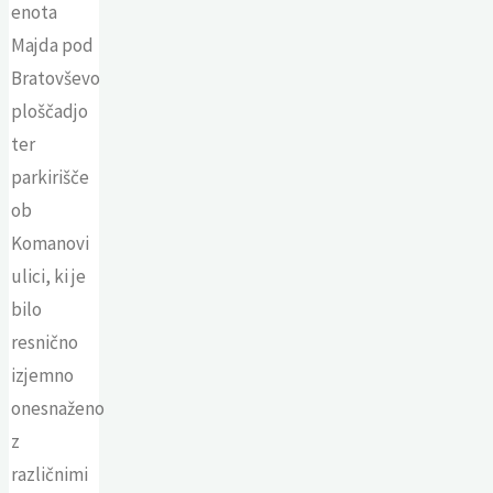
enota
Majda pod
Bratovševo
ploščadjo
ter
parkirišče
ob
Komanovi
ulici, ki je
bilo
resnično
izjemno
onesnaženo
z
različnimi