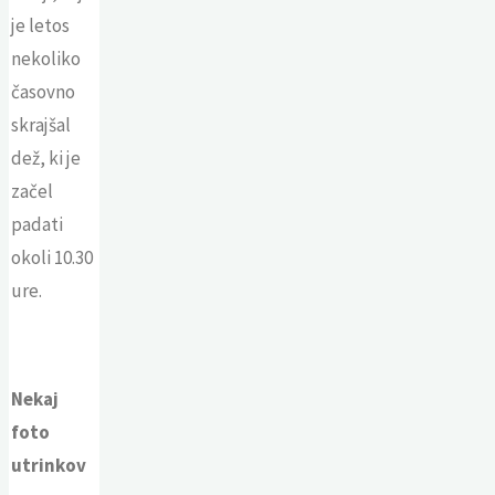
je letos
nekoliko
časovno
skrajšal
dež, ki je
začel
padati
okoli 10.30
ure.
Nekaj
foto
utrinkov