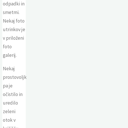
odpadki in
smetmi.
Nekaj foto
utrinkov je
v priloženi
foto
galerij.
Nekaj
prostovoljk
pa je
očistilo in
uredilo
zeleni
otok v