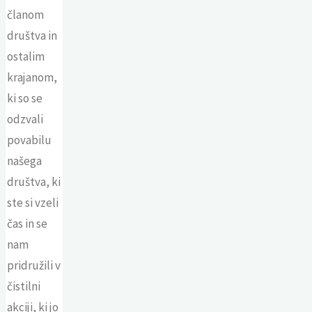
članom
društva in
ostalim
krajanom,
ki so se
odzvali
povabilu
našega
društva, ki
ste si vzeli
čas in se
nam
pridružili v
čistilni
akciji, ki jo