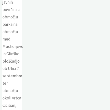
javnih
površin na
območju
parka na
območju
med
Mucherjevo
in Glinško
ploščadjo
ob Ulici 7.
septembra
ter
območju
okoli vrtca
Ciciban,