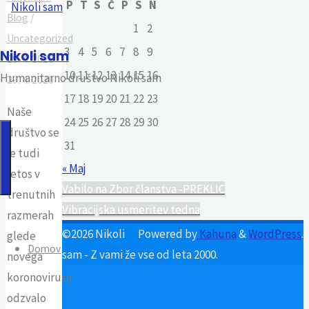
P
T
S
Č
P
S
N
Blog
/
1
2
Uncategorized
for:
3
4
5
6
7
8
9
Nikoli sam
29. 4. 2020
10
11
12
13
14
15
16
Humanitarno društvo Nikoli sam
29. 4. 2020
17
18
19
20
21
22
23
Naše
24
25
26
27
28
29
30
društvo se
31
je tudi
« Maj
letos v
Vabilo na Zbor članstva -PREKLIC
trenutnih
Vibracijska usmeritev tedna
razmerah
©2026 Nikoli
Powered by
Kahuna
&
WordPress
.
glede
Domov
sam - Z vami že vse od leta 2000.
novega
koronovirusa
odzvalo