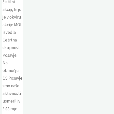
čistilni
akciji, ki jo
je v okviru
akcije MOL
izvedla
Četrtna
skupnost
Posavje.
Na
območju
ČS Posavje
smo naše
aktivnosti
usmerili v
čiščenje