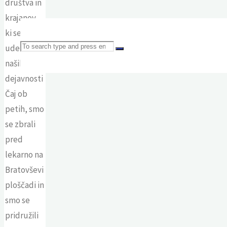
društva in
krajanov,
ki se
Search
udeležujejo
naših
dejavnosti
Čaj ob
for:
petih, smo
se zbrali
pred
lekarno na
Bratovševi
ploščadi in
smo se
pridružili