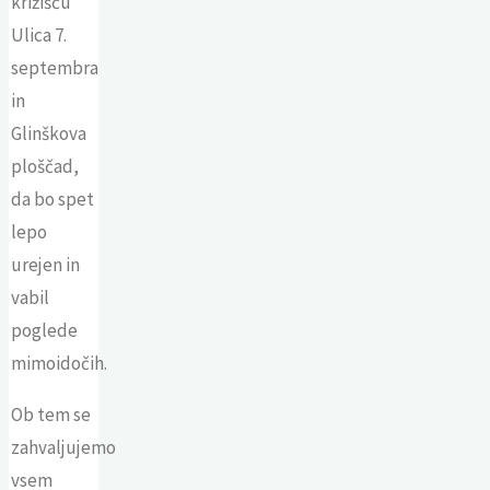
križišču
Ulica 7.
septembra
in
Glinškova
ploščad,
da bo spet
lepo
urejen in
vabil
poglede
mimoidočih.
Ob tem se
zahvaljujemo
vsem