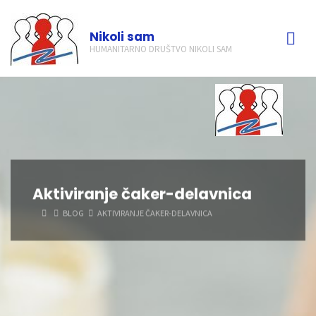
Skip
to
Nikoli sam
content
HUMANITARNO DRUŠTVO NIKOLI SAM
Aktiviranje čaker-delavnica
HOME
BLOG
AKTIVIRANJE ČAKER-DELAVNICA