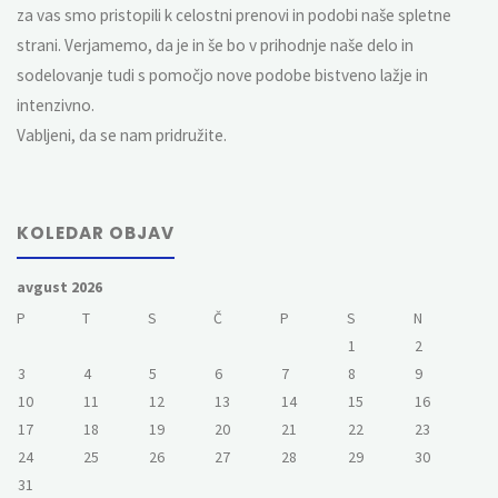
za vas smo pristopili k celostni prenovi in podobi naše spletne
strani. Verjamemo, da je in še bo v prihodnje naše delo in
sodelovanje tudi s pomočjo nove podobe bistveno lažje in
intenzivno.
Vabljeni, da se nam pridružite.
KOLEDAR OBJAV
avgust 2026
P
T
S
Č
P
S
N
1
2
3
4
5
6
7
8
9
10
11
12
13
14
15
16
17
18
19
20
21
22
23
24
25
26
27
28
29
30
31