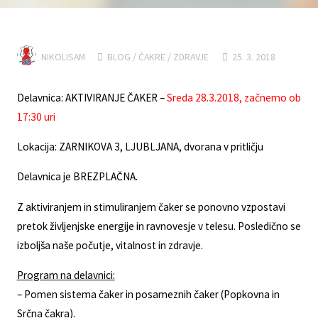
NIKOLISAM
BLOG
/
ČAKRE
/
ZDRAVJE
25. 3. 2018
Delavnica: AKTIVIRANJE ČAKER –
Sreda 28.3.2018, začnemo ob
17:30 uri
Lokacija: ZARNIKOVA 3, LJUBLJANA, dvorana v pritličju
Delavnica je BREZPLAČNA.
Z aktiviranjem in stimuliranjem čaker se ponovno vzpostavi
pretok življenjske energije in ravnovesje v telesu. Posledično se
izboljša naše počutje, vitalnost in zdravje.
Program na delavnici:
– Pomen sistema čaker in posameznih čaker (Popkovna in
Srčna čakra).