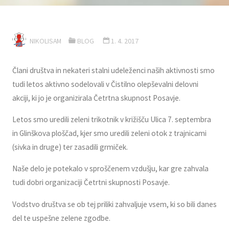
NIKOLISAM
BLOG
1. 4. 2017
Člani društva in nekateri stalni udeleženci naših aktivnosti smo
tudi letos aktivno sodelovali v Čistilno olepševalni delovni
akciji, ki jo je organizirala Četrtna skupnost Posavje.
Letos smo uredili zeleni trikotnik v križišču Ulica 7. septembra
in Glinškova ploščad, kjer smo uredili zeleni otok z trajnicami
(sivka in druge) ter zasadili grmiček.
Naše delo je potekalo v sproščenem vzdušju, kar gre zahvala
tudi dobri organizaciji Četrtni skupnosti Posavje.
Vodstvo društva se ob tej priliki zahvaljuje vsem, ki so bili danes
del te uspešne zelene zgodbe.