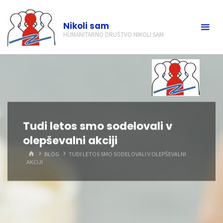
Skip
to
Nikoli sam
content
HUMANITARNO DRUŠTVO NIKOLI SAM
Tudi letos smo sodelovali v
olepševalni akciji
HOME
BLOG
TUDI LETOS SMO SODELOVALI V OLEPŠEVALNI
AKCIJI