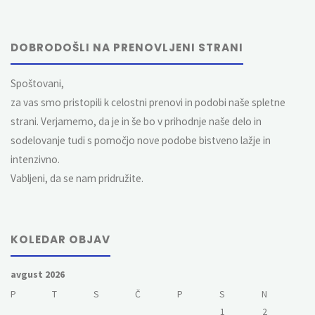
DOBRODOŠLI NA PRENOVLJENI STRANI
Spoštovani,
za vas smo pristopili k celostni prenovi in podobi naše spletne
strani. Verjamemo, da je in še bo v prihodnje naše delo in
sodelovanje tudi s pomočjo nove podobe bistveno lažje in
intenzivno.
Vabljeni, da se nam pridružite.
KOLEDAR OBJAV
avgust 2026
P
T
S
Č
P
S
N
1
2