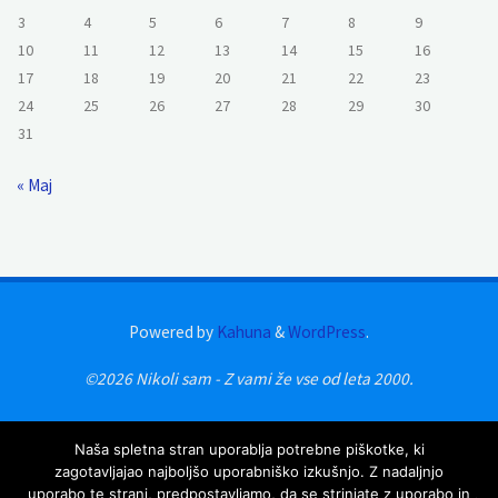
3
4
5
6
7
8
9
10
11
12
13
14
15
16
17
18
19
20
21
22
23
24
25
26
27
28
29
30
31
« Maj
Powered by
Kahuna
&
WordPress
.
©2026 Nikoli sam - Z vami že vse od leta 2000.
Naša spletna stran uporablja potrebne piškotke, ki
zagotavljajao najboljšo uporabniško izkušnjo. Z nadaljnjo
uporabo te strani, predpostavljamo, da se strinjate z uporabo in