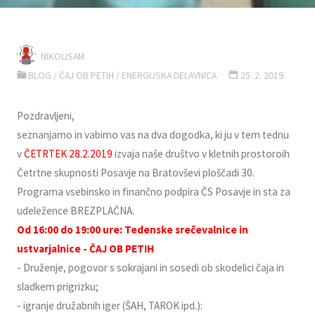
NIKOLISAM
BLOG
/
ČAJ OB PETIH
/
ENERGIJSKA DELAVNICA
25. 2. 2019
Pozdravljeni,
seznanjamo in vabimo vas na dva dogodka, ki ju v tem tednu
v
ČETRTEK 28.2.2019
izvaja naše društvo v kletnih prostoroih
Četrtne skupnosti Posavje na Bratovševi ploščadi 30.
Programa vsebinsko in finančno podpira ČS Posavje in sta za
udeležence BREZPLAČNA.
Od 16:00 do 19:00 ure: Tedenske srečevalnice in
ustvarjalnice - ČAJ OB PETIH
- Druženje, pogovor s sokrajani in sosedi ob skodelici čaja in
sladkem prigrizku;
- igranje družabnih iger (ŠAH, TAROK ipd.):