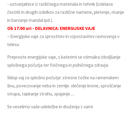
- ustvarjalnice iz različnega materiala in tehnik (izdelava
čestitk in drugih izdelkov za različne namene, pletenje, risanje
in barvanje mandal ipd.).
Ob 17:00 uri - DELAVNICA: ENERGIJSKE VAJE
– Energijske vaje za sprostitev in vzpostavitev ravnovesja v
telesu
Preproste energijske vaje, s katerimi se stimulira izboljšanje
splošnega počutja ter fizičnega in psihičnega zdravja.
Sklop vaj za splošno počutje: stresne točke na ramenskem
šivu, povezovanje neba in zemlje. vlečenje krone, sproščanje
strupa, tapkanje strahu, spajanje.....
Se veselimo vaše udeležbe in druženja z vami.