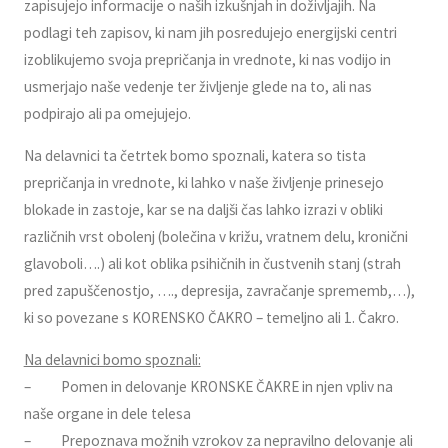
zapisujejo informacije o naših izkušnjah in doživljajih. Na
podlagi teh zapisov, ki nam jih posredujejo energijski centri
izoblikujemo svoja prepričanja in vrednote, ki nas vodijo in
usmerjajo naše vedenje ter življenje glede na to, ali nas
podpirajo ali pa omejujejo.
Na delavnici ta četrtek bomo spoznali, katera so tista
prepričanja in vrednote, ki lahko v naše življenje prinesejo
blokade in zastoje, kar se na daljši čas lahko izrazi v obliki
različnih vrst obolenj (bolečina v križu, vratnem delu, kronični
glavoboli….) ali kot oblika psihičnih in čustvenih stanj (strah
pred zapuščenostjo, …., depresija, zavračanje sprememb,…),
ki so povezane s KORENSKO ČAKRO – temeljno ali 1. Čakro.
Na delavnici bomo spoznali:
– Pomen in delovanje KRONSKE ČAKRE in njen vpliv na
naše organe in dele telesa
– Prepoznava možnih vzrokov za nepravilno delovanje ali