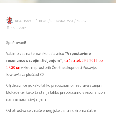
NIKOLISAM
BLOG
/
DUHOVNA RAST
/
ZDRAVJE
27. 9. 2016
Spoštovani!
Vabimo vas na tematsko delavnico
“Vzpostavimo
resonanco s svojim življenjem”
,
ta četrtek 29.9.2016 ob
17:30 uri
v kletnih prostorih Četrtne skupnosti Posavje,
Bratovševa ploščad 30.
Cilj delavnice je, kako lahko prepoznamo nezdrava stanja in
blokade ter kako ta stanja lahko preobrazimo v resonanco z
nami in našim življenjem.
Od otroštva se v naše energijske centre oziroma čakre