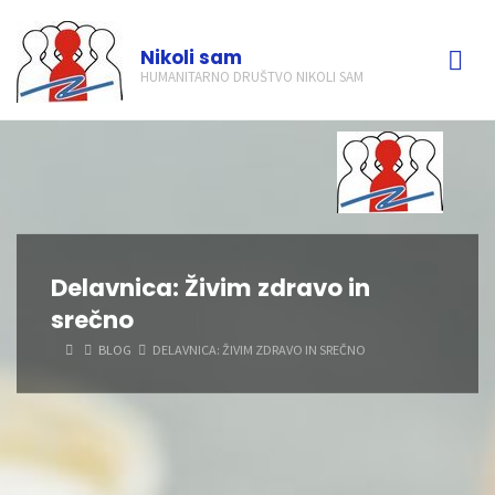
Skip
to
Nikoli sam
content
HUMANITARNO DRUŠTVO NIKOLI SAM
Delavnica: Živim zdravo in
srečno
HOME
BLOG
DELAVNICA: ŽIVIM ZDRAVO IN SREČNO